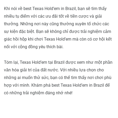
Khi nói về best Texas Hold’em in Brazil, bạn sẽ tìm thấy
nhiều tụ điểm với các ưu đãi tốt về tiền cược và giải
thưởng. Những nơi này cũng thường xuyên tổ chức các
sự kiện đặc biệt. Bạn sẽ không chỉ được trải nghiệm cảm
giác hồi hộp khi chơi Texas Hold’em mà còn có cơ hội kết
nối với cộng đồng yêu thích bài.
Tóm lại, Texas Hold’em tại Brazil được xem như một phần
văn hóa giải trí của đất nước. Với nhiều lựa chọn cho
những ai muốn thử sức, bạn có thể tìm thấy nơi chơi phù
hợp với mình. Khám phá best Texas Hold’em in Brazil để
có những trải nghiệm đáng nhớ nhé!