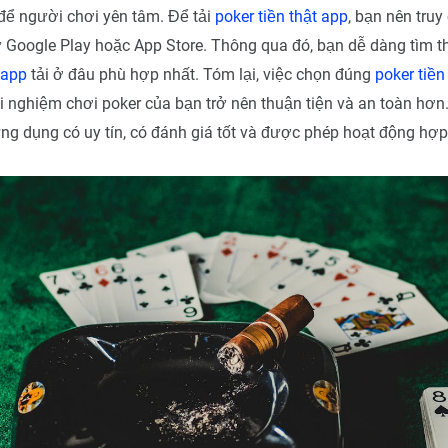
để người chơi yên tâm. Để tải
poker tiền thật app
, bạn nên truy
ư Google Play hoặc App Store. Thông qua đó, bạn dễ dàng tìm thấ
 app
tải ở đâu phù hợp nhất. Tóm lại, việc chọn đúng
poker tiền
ải nghiệm chơi poker của bạn trở nên thuận tiện và an toàn hơ
ng dụng có uy tín, có đánh giá tốt và được phép hoạt động hợp 