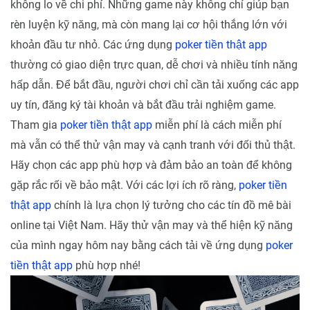
không lo về chi phí. Những game này không chỉ giúp bạn
rèn luyện kỹ năng, mà còn mang lại cơ hội thắng lớn với
khoản đầu tư nhỏ. Các ứng dụng
poker tiền thật app
thường có giao diện trực quan, dễ chơi và nhiều tính năng
hấp dẫn. Để bắt đầu, người chơi chỉ cần tải xuống các app
uy tín, đăng ký tài khoản và bắt đầu trải nghiệm game.
Tham gia
poker tiền thật app
miễn phí là cách miễn phí
mà vẫn có thể thử vận may và cạnh tranh với đối thủ thật.
Hãy chọn các app phù hợp và đảm bảo an toàn để không
gặp rắc rối về bảo mật. Với các lợi ích rõ ràng,
poker tiền
thật app
chính là lựa chọn lý tưởng cho các tín đồ mê bài
online tại Việt Nam. Hãy thử vận may và thể hiện kỹ năng
của mình ngay hôm nay bằng cách tải về ứng dụng
poker
tiền thật app
phù hợp nhé!