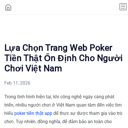
Lựa Chọn Trang Web Poker
Tiền Thật Ổn Định Cho Người
Chơi Việt Nam
Feb 11, 2026
Trong tình hình hiện tại, khi công nghệ ngày càng phát
triển, nhiều người chơi ở Việt Nam quan tâm đến việc tìm
hiểu
poker tiền thật app
để thực sự được tham gia vào trò
chơi. Tuy nhiên, đồng nghĩa, để đảm bảo an toàn cho