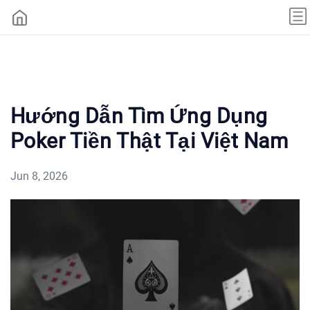
Hướng Dẫn Tìm Ứng Dụng
Poker Tiền Thật Tại Việt Nam
Jun 8, 2026