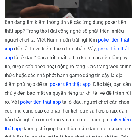
Bạn đang tìm kiếm thông tin về các ứng dụng poker tiền
thật app? Trong thời đại công nghệ số phát triển, nhiều
người chơi tại Việt Nam muốn trải nghiệm
poker tiền thật
app
để giải trí và kiếm thêm thu nhập. Vậy,
poker tiền thật
app
tải ở đâu? Cách tốt nhất là tìm kiếm các nền tảng uy
tín, được cấp phép hoạt động rõ ràng. Các trang web chính
thức hoặc các nhà phát hành game đáng tin cậy là địa
điểm phù hợp để tải
poker tiền thật app
. Đặc biệt, bạn cần
chú ý đến bảo mật và quyền riêng tư khi tải về để tránh rủi
ro. Với
poker tiền thật app
tải ở đâu, người chơi cần chọn
các nhà cung cấp có phản hồi tích cực và hợp pháp, đảm
bảo trải nghiệm mượt mà và an toàn. Tham gia
poker tiền
thật app
không chỉ giúp bạn thỏa mãn đam mê mà còn có